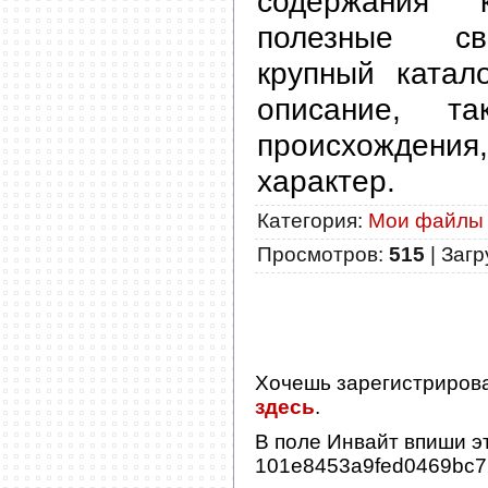
содержания 
полезные св
крупный катал
описание, т
происхожден
характер.
Категория
:
Мои файлы
Просмотров
:
515
|
Загр
Хочешь зарегистриров
здесь
.
В поле
Инвайт
впиши эт
101e8453a9fed0469bc