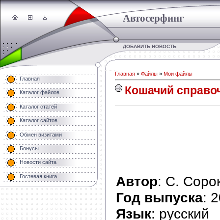
Автосерфинг
ДОБАВИТЬ НОВОСТЬ
Главная
»
Файлы
»
Мои файлы
Главная
Кошачий справо
Каталог файлов
Каталог статей
Каталог сайтов
Обмен визитами
Бонусы
Новости сайта
Автор
: С. Соро
Гостевая книга
Год выпуска
: 
Язык
: русский