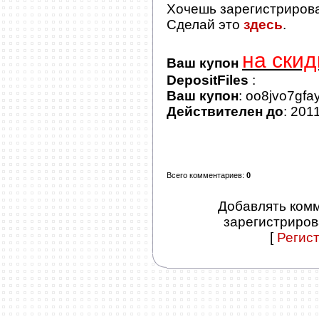
Хочешь зарегистриров
Сделай это
здесь
.
на скид
Ваш купон
DepositFiles
:
Ваш купон
: oo8jvo7gfa
Действителен до
: 201
Всего комментариев
:
0
Добавлять комм
зарегистриров
[
Регис