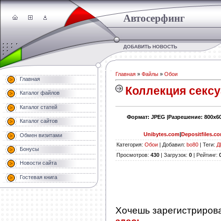
Автосерфинг
ДОБАВИТЬ НОВОСТЬ
Главная
»
Файлы
»
Обои
Главная
Коллекция сексу
Каталог файлов
Каталог статей
Формат: JPEG |Разрешение: 800x60
Каталог сайтов
Unibytes.com
|
Depositfiles.c
Обмен визитами
Категория
:
Обои
|
Добавил
:
bo80
|
Теги
:
Д
Бонусы
Просмотров
:
430
|
Загрузок
:
0
|
Рейтинг
:
Новости сайта
Гостевая книга
Хочешь зарегистриров