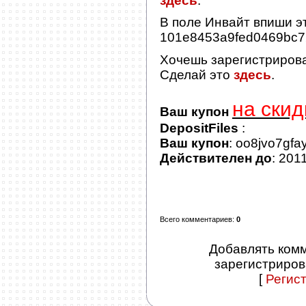
здесь
.
В поле
Инвайт
впиши эт
101e8453a9fed0469bc
Хочешь зарегистриров
Сделай это
здесь
.
на скид
Ваш купон
DepositFiles
:
Ваш купон
: oo8jvo7gfa
Действителен до
: 201
Всего комментариев
:
0
Добавлять комм
зарегистриров
[
Регис