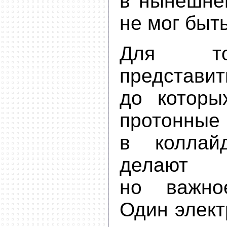
в нынешне
не мог быт
Для то
представ
до которы
протон
в коллай
делают 
но важно
Один элект