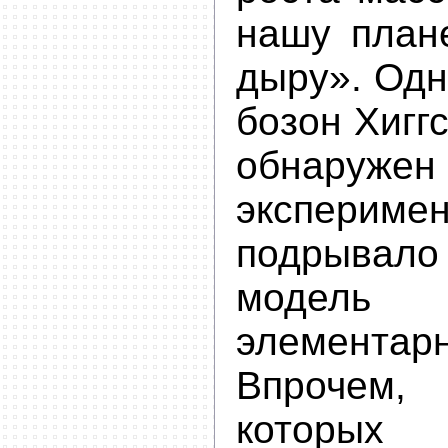
нашу план
дыру». Одн
бозон Хиггс
обнаружен
экспериме
подрывало
модел
элемента
Впрочем
которых