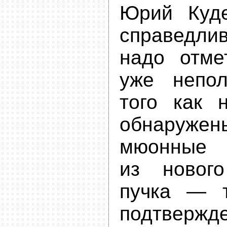
Юрий Куд
справедл
надо отме
уже непо
того как 
обнаруж
мюонные
из нового
пучка — 
подтвержд