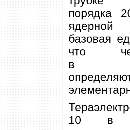
трубке 
порядка 2
ядерной
базовая ед
что че
в час
определя
элементарн
Тераэлектр
10 в дв