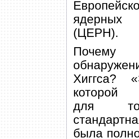
Европейско
ядерных 
(ЦЕРН).
Почему 
обнаруж
Хиггса? «
которой
для то
стандар
была полно