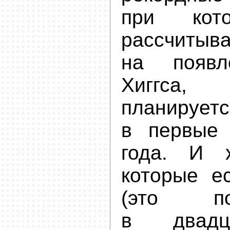
при кот
рассчитыва
на появл
Хиггса
планир
в первые
года. И х
которые е
(это п
в двадц