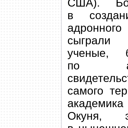
США). Б
в создан
адронног
сыграли
ученые, 
по авто
свидетельс
самого те
академи
Окуня, 