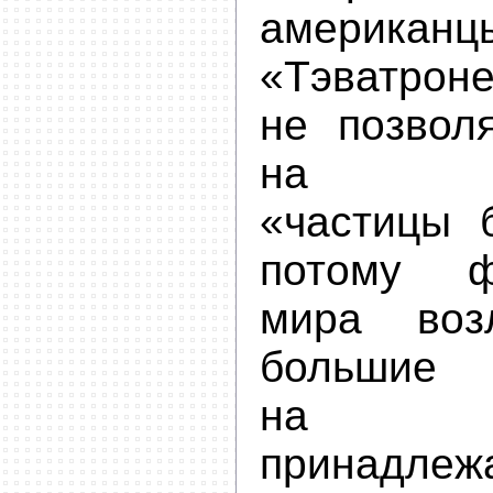
амери
«Тэватроне
не позвол
на обн
«частицы 
потому ф
мира воз
больши
на ко
принадлеж