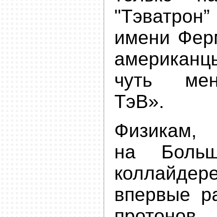
"Тэватрон
имени Фер
американ
чуть ме
ТэВ».
Физикам,
на Боль
коллайде
впервые ра
протоно