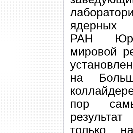
лаборатор
ядерных 
РАН Юри
мировой ре
установле
на Боль
коллайде
пор сам
результа
только н