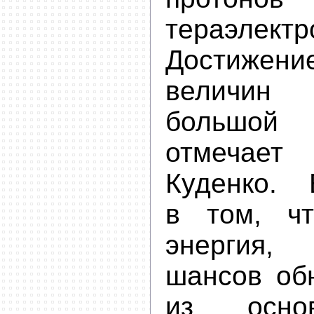
тераэлектр
Достиже
величи
большой
отмечае
Куденко. 
в том, ч
энергия,
шансов об
из осно