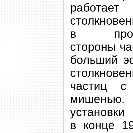
работает
столкнов
в проти
стороны ча
больший э
столкно
частиц с
мишенью
установ
в конце 19