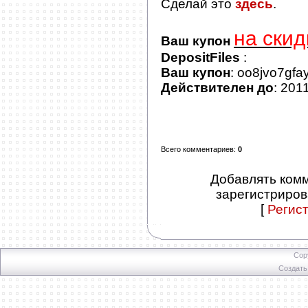
Сделай это
здесь
.
на скид
Ваш купон
DepositFiles
:
Ваш купон
: oo8jvo7gfa
Действителен до
: 201
Всего комментариев
:
0
Добавлять комм
зарегистриров
[
Регис
Cop
Создат