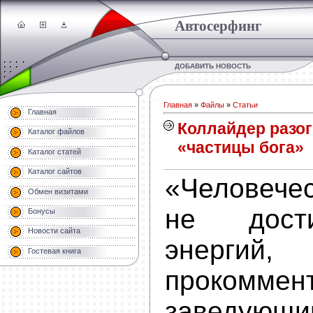
Автосерфинг
ДОБАВИТЬ НОВОСТЬ
Главная
»
Файлы
»
Статьи
Главная
Коллайдер разог
Каталог файлов
«частицы бога»
Каталог статей
Каталог сайтов
«Человече
Обмен визитами
не дост
Бонусы
Новости сайта
энер
Гостевая книга
прокоммен
заведующи