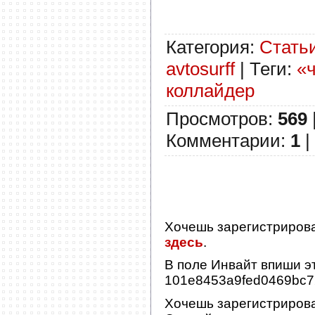
Категория
:
Стать
avtosurff
|
Теги
:
«
коллайдер
Просмотров
:
569
Комментарии
:
1
|
Хочешь зарегистриров
здесь
.
В поле
Инвайт
впиши эт
101e8453a9fed0469bc
Хочешь зарегистриров