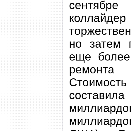
сентябр
колла
торжестве
но затем 
еще более
ремонта
Стоимость 
состави
миллиард
миллиард