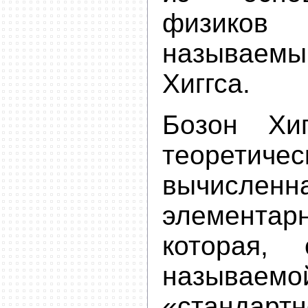
физик
называе
Хиггса.
Бозон Хи
теоретичес
вычисленн
элементар
которая, 
называемо
«стандарт