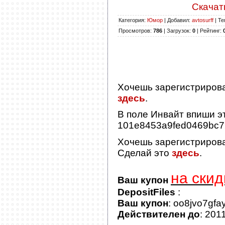
Скачать
Категория
:
Юмор
|
Добавил
:
avtosurff
|
Те
Просмотров
:
786
|
Загрузок
:
0
|
Рейтинг
:
Хочешь зарегистриров
здесь
.
В поле
Инвайт
впиши эт
101e8453a9fed0469bc
Хочешь зарегистриров
Сделай это
здесь
.
на скид
Ваш купон
DepositFiles
:
Ваш купон
: oo8jvo7gfa
Действителен до
: 201