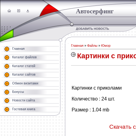
Автосерфинг
ДОБАВИТЬ НОВОСТЬ
Главная
»
Файлы
»
Юмор
Главная
Картинки с прик
Каталог файлов
Каталог статей
Каталог сайтов
Обмен визитами
Картинки с приколами
Бонусы
Количество : 24 шт.
Новости сайта
Размер : 1.04 mb
Гостевая книга
Скачать с