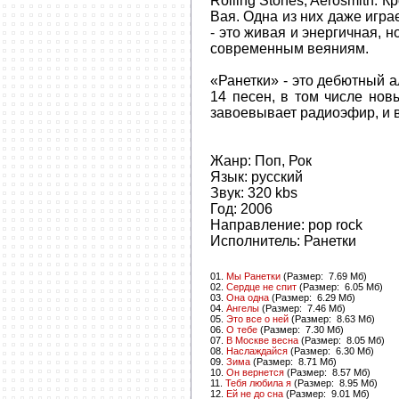
Rolling Stones, Aerosmith. 
Вая. Одна из них даже игра
- это живая и энергичная, н
современным веяниям.
«Ранетки» - это дебютный а
14 песен, в том числе но
завоевывает радиоэфир, и 
Жанр:
Поп
,
Рок
Язык:
русский
Звук:
320 kbs
Год:
2006
Направление:
pop rock
Исполнитель:
Ранетки
01.
Мы Ранетки
(
Размер:
7.69 Мб)
02.
Сердце не спит
(
Размер:
6.05 Мб)
03.
Она одна
(
Размер:
6.29 Мб)
04.
Ангелы
(
Размер:
7.46 Мб)
05.
Это все о ней
(
Размер:
8.63 Мб)
06.
О тебе
(
Размер:
7.30 Мб)
07.
В Москве весна
(
Размер:
8.05 Мб)
08.
Наслаждайся
(
Размер:
6.30 Мб)
09.
Зима
(
Размер:
8.71 Мб)
10.
Он вернется
(
Размер:
8.57 Мб)
11.
Тебя любила я
(
Размер:
8.95 Мб)
12.
Ей не до сна
(
Размер:
9.01 Мб)