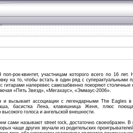
й поп-рок-квинтет, участницам которого всего по 16 лет.
вку на то, чтобы встать в один ряд с суперактуальными п
с гитарами наперевес самозабвенно покоряют столичные к
ючая «Пять Звезд», «Мегахаус», «Эммаус-2006».
н и вызывает ассоциации с легендарными The Eagles в
аша, басистка Лена, клавишница Женя, плюс поющ
 высокого голоса и ангельской внешности.
они сами называют street rock, достаточно своеобразен. 
орых чаще других звучали из родительских проигрывателей