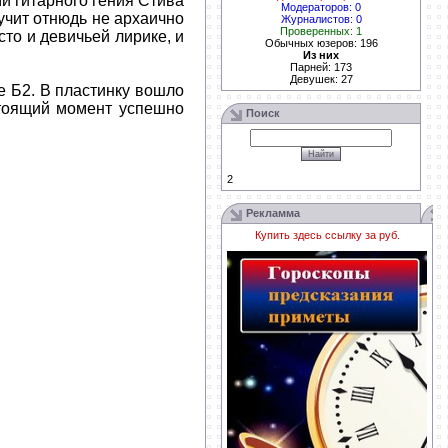
ми гитарного гения Стива
Модераторов: 0
вучит отнюдь не архаично
Журналистов: 0
Проверенных: 1
сто и девичьей лирике, и
Обычных юзеров: 196
Из них
Парней: 173
Девушек: 27
е Б2. В пластинку вошло
стоящий момент успешно
Поиск
2
Рекламма
Купить здесь ссылку за
руб.