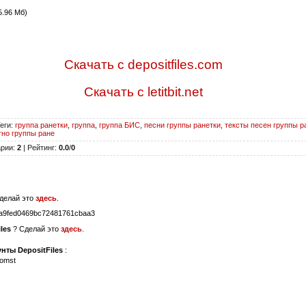
.96 Мб)
Скачать с depositfiles.com
Скачать с letitbit.net
еги
:
группа ранетки
,
группа
,
группа БИС
,
песни группы ранетки
,
тексты песен группы р
тно группы ране
арии
:
2
|
Рейтинг
:
0.0
/
0
делай это
здесь
.
a9fed0469bc72481761cbaa3
les
? Сделай это
здесь
.
нты DepositFiles
:
komst