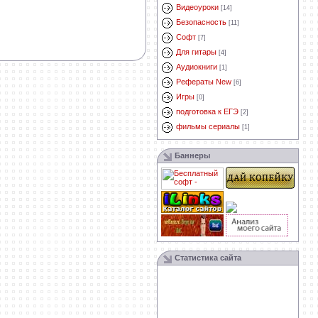
Видеоуроки
[14]
Безопасность
[11]
Софт
[7]
Для гитары
[4]
Аудиокниги
[1]
Рефераты New
[6]
Игры
[0]
подготовка к ЕГЭ
[2]
фильмы сериалы
[1]
Баннеры
Статистика сайта