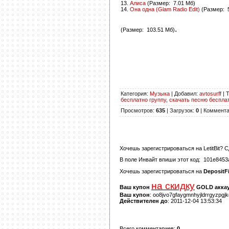
13.
Алиса
(
Размер:
7.01 Мб)
14.
Она одна (Glam Radio Edit)
(
Размер:
5
.
(
Размер:
103.51 Мб)
Категория
:
Музыка
|
Добавил
:
avtosurff
|
Т
бесплатно группу
,
скачать песню беспла
Просмотров
:
635
|
Загрузок
:
0
|
Коммент
Хочешь зарегистрироваться на
LetitBit
? С
В поле
Инвайт
впиши этот код:
101e8453
Хочешь зарегистрироваться на
DepositFi
на скидку
Ваш купон
GOLD аккау
Ваш купон
: oo8jvo7gfaygmnhyjldrrgyzpgj
Действителен до
: 2011-12-04 13:53:34
Всего комментариев
:
0