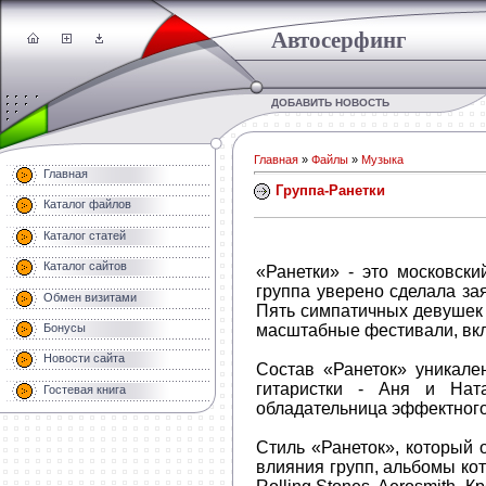
Автосерфинг
ДОБАВИТЬ НОВОСТЬ
Главная
»
Файлы
»
Музыка
Главная
Группа-Ранетки
Каталог файлов
Каталог статей
Каталог сайтов
«Ранетки» - это московски
группа уверено сделала зая
Обмен визитами
Пять симпатичных девушек 
масштабные фестивали, вкл
Бонусы
Новости сайта
Состав «Ранеток» уникале
гитаристки - Аня и Нат
Гостевая книга
обладательница эффектного
Стиль «Ранеток», который 
влияния групп, альбомы кот