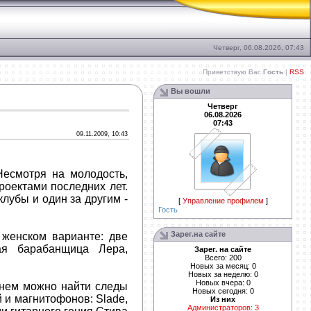
Четверг, 06.08.2026, 07:43
Приветствую Вас
Гость
|
RSS
Вы вошли
Четверг
06.08.2026
07:43
09.11.2009, 10:43
Несмотря на молодость,
роектами последних лет.
лубы и один за другим -
[
Управление профилем
]
Гость
Зарег.на сайте
 женском варианте: две
ая барабанщица Лера,
Зарег. на сайте
Всего: 200
Новых за месяц: 0
Новых за неделю: 0
Новых вчера: 0
В нем можно найти следы
Новых сегодня: 0
 и магнитофонов: Slade,
Из них
Администраторов: 3