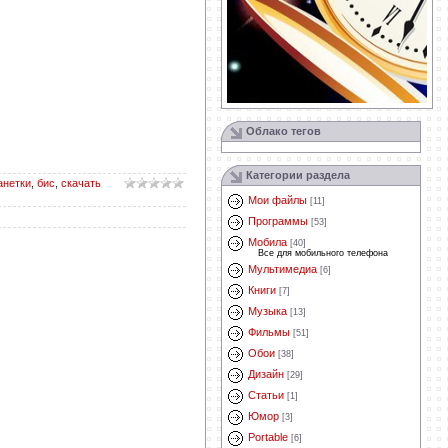
Облако тегов
Категории раздела
анетки
,
бис
,
скачать
Мои файлы
[11]
Программы
[53]
Мобила
[40]
Все для мобильного телефона
Мультимедиа
[6]
Книги
[7]
Музыка
[13]
Фильмы
[51]
Обои
[38]
Дизайн
[29]
Статьи
[1]
Юмор
[3]
Portable
[6]