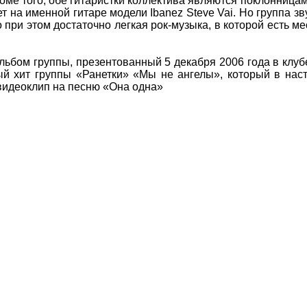
Кроме того, обе гитаристки коллектива являются поклонница
ет на именной гитаре модели Ibanez Steve Vai. Но группа з
о при этом достаточно легкая рок-музыка, в которой есть ме
льбом группы, презентованный 5 декабря 2006 года в клуб
вый хит группы «Ранетки» «Мы не ангелы», который в на
видеоклип на песню «Она одна»