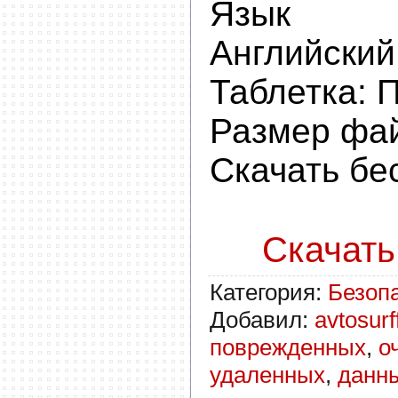
Язык ин
Английский
Таблетка: 
Размер фай
Скачать бе
Скачать с
Категория
:
Безоп
Добавил
:
avtosurf
поврежденных
,
о
удаленных
,
данн