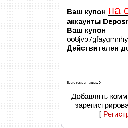
на 
Ваш купон
аккаунты Deposit
Ваш купон
:
oo8jvo7gfaygmnhyj
Действителен д
Всего комментариев
:
0
Добавлять комм
зарегистриров
[
Регист