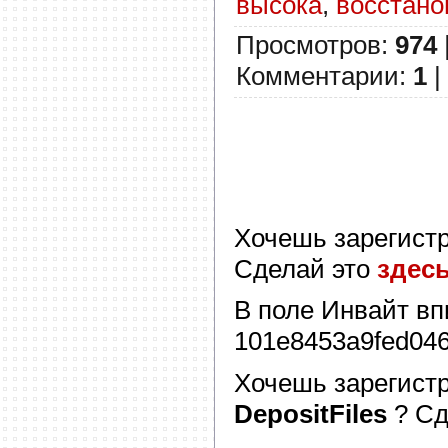
высока
,
восстано
Просмотров
:
974
Комментарии
:
1
|
Хочешь зарегист
Сделай это
здес
В поле
Инвайт
вп
101e8453a9fed04
Хочешь зарегист
DepositFiles
? С