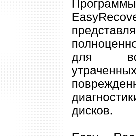
Программ
EasyRecov
предста
полноцен
для вос
утрачен
поврежден
диагност
дисков.