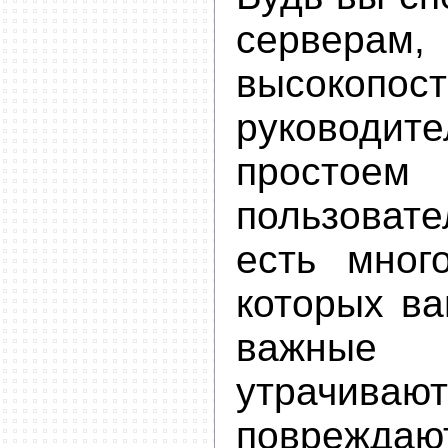
серверам,
высокопос
руковод
простое
пользоват
есть мног
которых ва
важны
утрачив
повреждаю