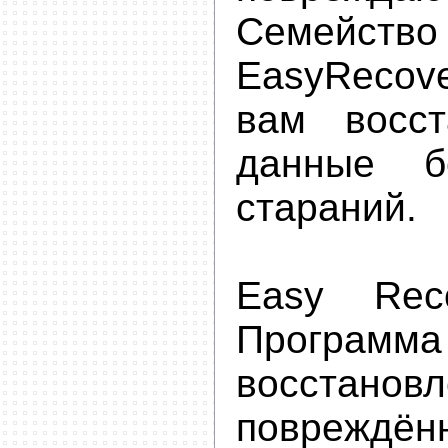
Семейств
EasyRecov
вам восст
данные б
стараний.
Easy Rec
Прогр
восстанов
поврежд