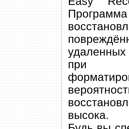
Easy Rec
Прогр
восстанов
поврежд
удаленных
при о
форматиро
вероятнос
восстано
высока.
Будь вы сп