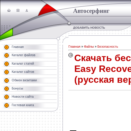
Автосерфинг
ДОБАВИТЬ НОВОСТЬ
Главная
»
Файлы
»
Безопасность
Главная
Скачать бес
Каталог файлов
Каталог статей
Easy Recove
Каталог сайтов
(русская ве
Обмен визитами
Бонусы
Новости сайта
Гостевая книга