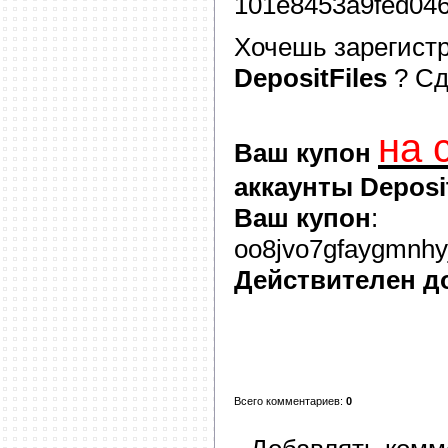
101e8453a9fed04
Хочешь зарегист
DepositFiles
? С
на 
Ваш купон
аккаунты Deposit
Ваш купон
:
oo8jvo7gfaygmnhyj
Действителен д
Всего комментариев
:
0