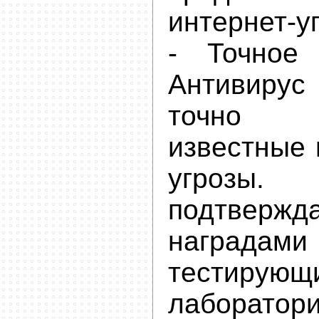
интернет-уг
- Точное 
Антивиру
точно 
известные 
угро
подтвержд
наградами
тестирующ
лаборатор