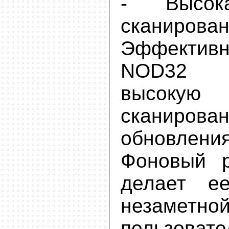
- Высок
сканирован
Эффекти
NOD32 о
высокую
сканир
обновлени
Фоновый 
делает ее
незаме
пользовате