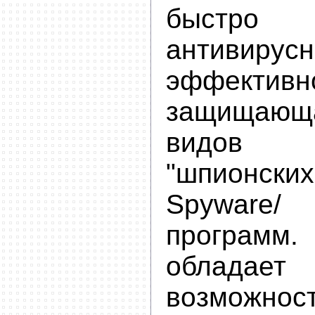
быстро 
антивирусн
эффективн
защищаю
видов 
"шпионск
Spyware
программ
облада
возможнос