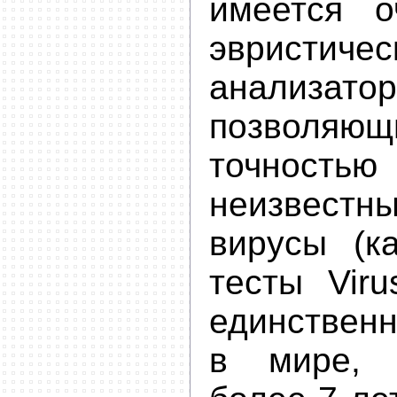
имеется 
эвристичес
анализатор
позволяющ
точностью
неизвест
вирусы (к
тесты Virus
единствен
в мире, 