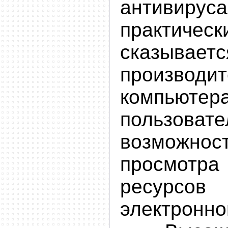
антивирус
практи
сказыв
производит
компьюте
пользова
возможнос
просмотр
ресурсов
электронно