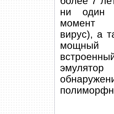
более 7 ле
ни один 
момент т
вирус), а 
мощный 
встроенны
эмуля
обнаружен
полиморфн