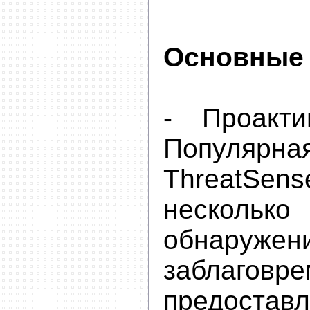
Основные 
- Проакти
Популярна
ThreatSe
несколь
обнаружени
заблаговр
предостав