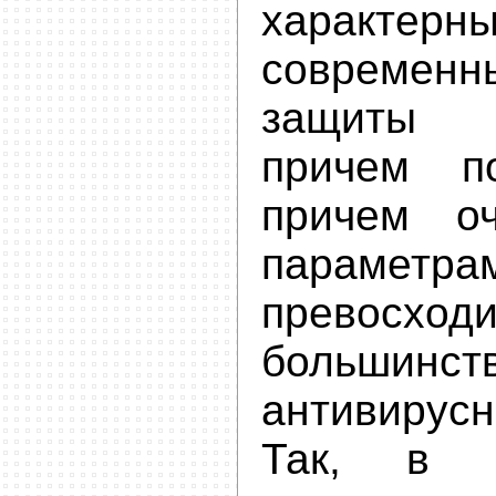
характе
современ
защиты 
причем п
причем о
параметра
превосход
большинст
антивирус
Так, в 