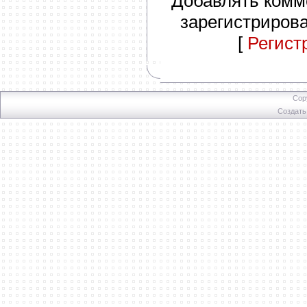
Добавлять комм
зарегистриров
[
Регист
Cop
Создат