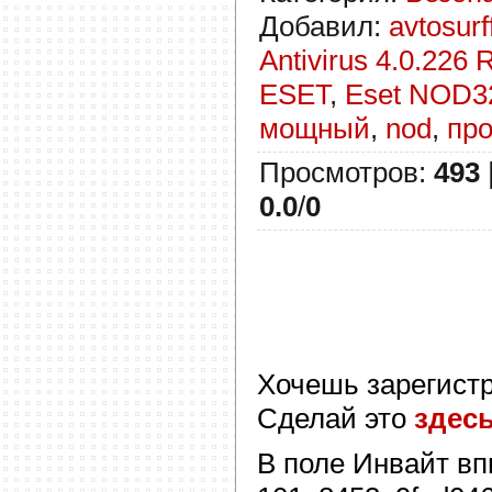
Добавил
:
avtosurf
Antivirus 4.0.226
ESET
,
Eset NOD3
мощный
,
nod
,
пр
Просмотров
:
493
0.0
/
0
Хочешь зарегист
Сделай это
здес
В поле
Инвайт
вп