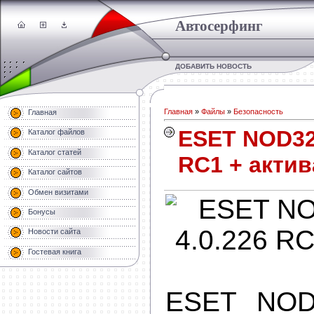
Автосерфинг
ДОБАВИТЬ НОВОСТЬ
Главная
»
Файлы
»
Безопасность
Главная
ESET NOD32 
Каталог файлов
Каталог статей
RC1 + акти
Каталог сайтов
Обмен визитами
Бонусы
Новости сайта
Гостевая книга
ESET NOD3