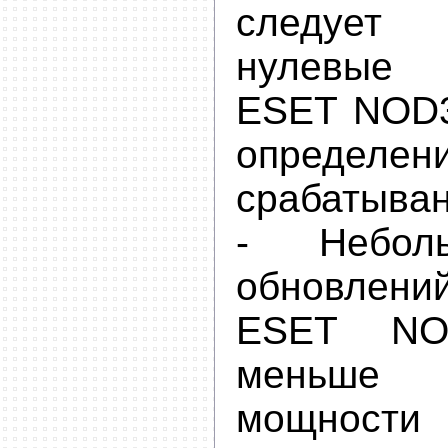
следует
нулевые
ESET NOD3
определе
срабатыван
- Небол
обновлен
ESET NO
меньше
мощности