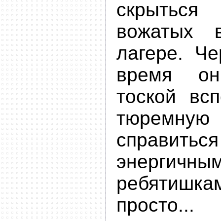
скрытьс
вожатых 
лагере. Че
время о
тоской вс
тюремную
справитьс
энергичны
ребятишка
просто...