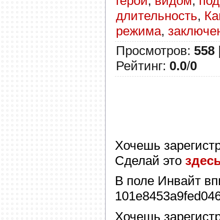
герои
,
видом
,
под
длительность
,
Ка
режима
,
заключе
Просмотров
:
558
Рейтинг
:
0.0
/
0
Хочешь зарегист
Сделай это
здес
В поле
Инвайт
вп
101e8453a9fed04
Хочешь зарегист