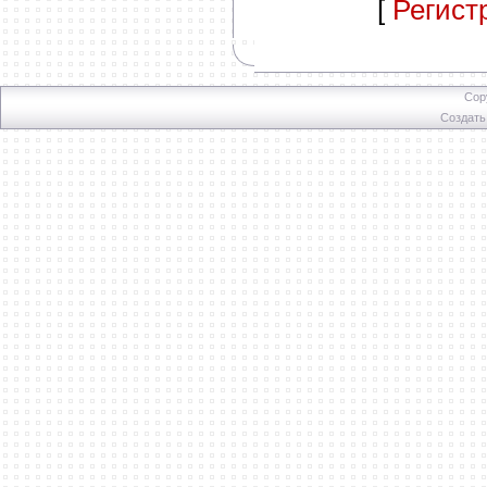
[
Регист
Cop
Создат