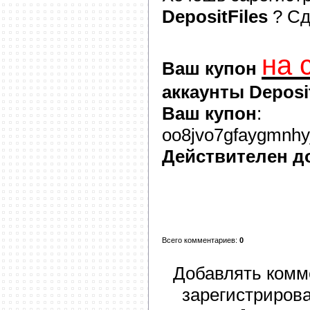
DepositFiles
? С
на 
Ваш купон
аккаунты Deposit
Ваш купон
:
oo8jvo7gfaygmnhyj
Действителен д
Всего комментариев
:
0
Добавлять комм
зарегистриров