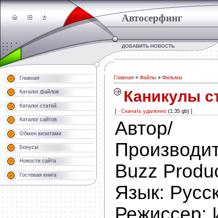
Автосерфинг
ДОБАВИТЬ НОВОСТЬ
Главная
»
Файлы
»
Фильмы
Главная
Каникулы с
Каталог файлов
Каталог статей
[ ·
Скачать удаленно
(1.35 gb) ]
Каталог сайтов
Автор/
Обмен визитами
Производ
Бонусы
Новости сайта
Buzz Produc
Гостевая книга
Язык:
Русс
Режисcер: