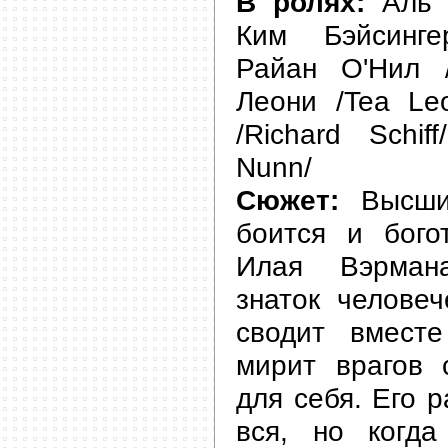
В ролях:
Аль П
Ким Бэйсинге
Райан О'Нил /
Леони /Tea Le
/Richard Schif
Nunn/
Сюжет:
Высший
боится и бого
Илая Вэрман
знаток человеч
сводит вмест
мирит врагов 
для себя. Его р
вся, но когда