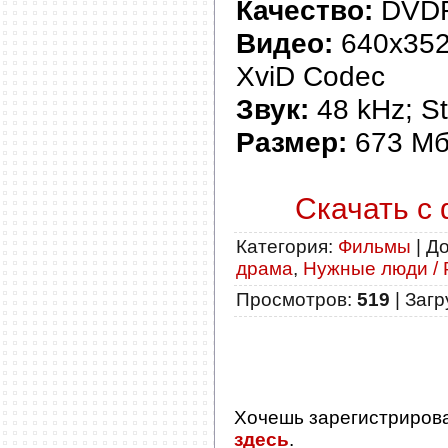
Качество:
DVDR
Видео:
640x352; 
XviD Codec
Звук:
48 kHz; S
Размер:
673 М
Скачать с 
Категория
:
Фильмы
|
Д
драма
,
Нужные люди / 
Просмотров
:
519
|
Загр
Хочешь зарегистриров
здесь
.