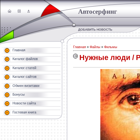
Автосерфинг
ДОБАВИТЬ НОВОСТЬ
Главная
»
Файлы
»
Фильмы
Главная
Нужные люди / P
Каталог файлов
Каталог статей
Каталог сайтов
Обмен визитами
Бонусы
Новости сайта
Гостевая книга