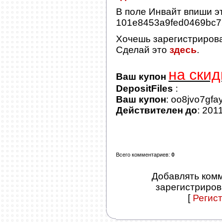
В поле
Инвайт
впиши эт
101e8453a9fed0469bc
Хочешь зарегистриров
Сделай это
здесь
.
на скид
Ваш купон
DepositFiles
:
Ваш купон
: oo8jvo7gfa
Действителен до
: 201
Всего комментариев
:
0
Добавлять комм
зарегистриров
[
Регис