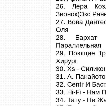
26. Лера Коз
Звонок(Экс Ран
27. Вова Данте
Оля
28. Бархат 
Параллельная
29. Поющие Тр
Хирург
30. Xs - Силик
31. А. Панайото
32. Centr И Бас
33. Hi-Fi - Нам 
34. Тату - Не Ж