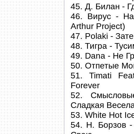
45. Д. Билан - 
46. Вирус - На
Arthur Project)
47. Polaki - За
48. Тигра - Туси
49. Dana - Не Г
50. Отпетые Мо
51. Timati Fea
Forever
52. Смысловы
Сладкая Весел
53. White Hot Ic
54. Н. Борзов 