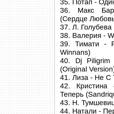
35. Потап - Оди
36. Макс Бар
(Сердце Любовь
37. Л. Голубева 
38. Валерия - Wi
39. Тимати - F
Winnans)
40. Dj Piligri
(Original Version
41. Лиза - Не С
42. Кристина
Теперь (Sandriq
43. Н. Тумшевиц
44. Натали - П