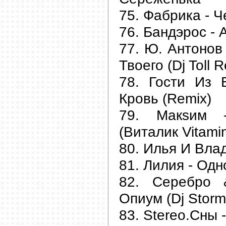
75. Фабрика - 
76. Бандэрос - 
77. Ю. Антонов
Твоего (Dj Toll 
78. Гости Из 
Кровь (Remix)
79. Макsим 
(Виталик Vitami
80. Илья И Влад
81. Лилия - Одн
82. Серебро 
Опиум (Dj Stor
83. Stereo.Сны