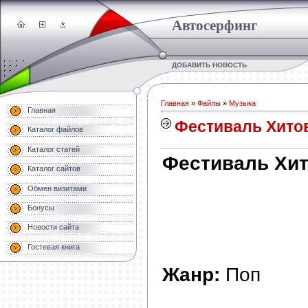
Автосерфинг
ДОБАВИТЬ НОВОСТЬ
Главная
»
Файлы
»
Музыка
Главная
Фестиваль Хитов
Каталог файлов
Каталог статей
Фестиваль Хит
Каталог сайтов
Обмен визитами
Бонусы
Новости сайта
Гостевая книга
Жанр:
Поп