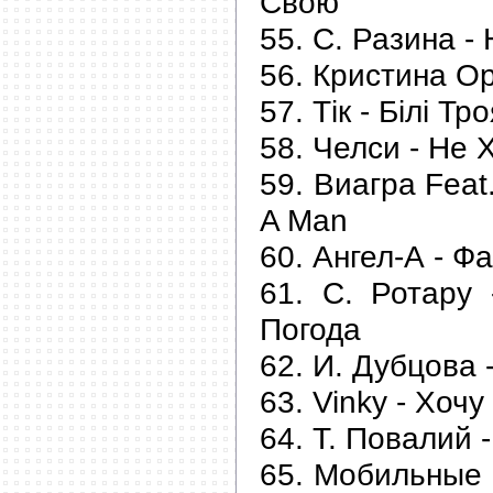
Свою
55. С. Разина -
56. Кристина Ор
57. Тік - Білі Тр
58. Челси - Не 
59. Виагра Feat
A Man
60. Ангел-А - Ф
61. С. Ротару
Погода
62. И. Дубцова 
63. Vinky - Хоч
64. Т. Повалий
65. Мобильные 