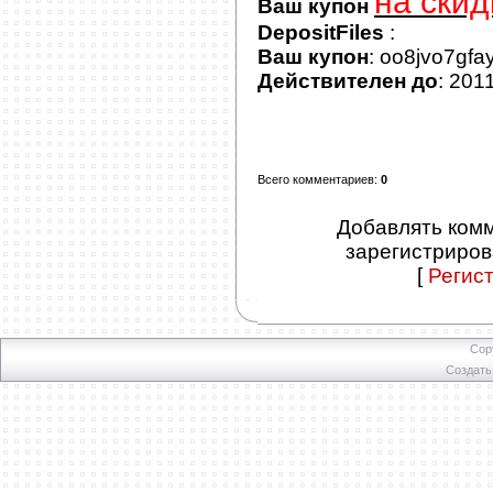
на скид
Ваш купон
DepositFiles
:
Ваш купон
: oo8jvo7gfa
Действителен до
: 201
Всего комментариев
:
0
Добавлять комм
зарегистриров
[
Регис
Cop
Создат