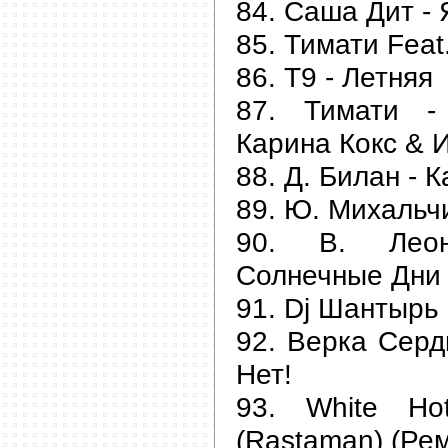
84. Саша Дит - 
85. Тимати Feat
86. Т9 - Летняя
87. Тимати - 
Карина Кокс & И
88. Д. Билан - 
89. Ю. Михальч
90. В. Леон
Солнечные Дни 
91. Dj Шантырь
92. Верка Серд
Нет!
93. White Ho
(Rastaman) (Рем