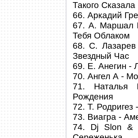
Такого Сказала
66. Аркадий Гр
67. А. Маршал 
Тебя Облаком
68. С. Лазарев
Звездный Час
69. Е. Анегин - 
70. Ангел А - М
71. Наталья 
Рождения
72. Т. Родригез
73. Виагра - А
74. Dj Slon &
Сереженька