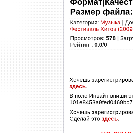
Формат|Качест
Размер файла:
Категория
:
Музыка
|
До
Фестиваль Хитов (2009
Просмотров
:
578
|
Загр
Рейтинг
:
0.0
/
0
Хочешь зарегистриров
здесь
.
В поле
Инвайт
впиши эт
101e8453a9fed0469bc
Хочешь зарегистриров
Сделай это
здесь
.