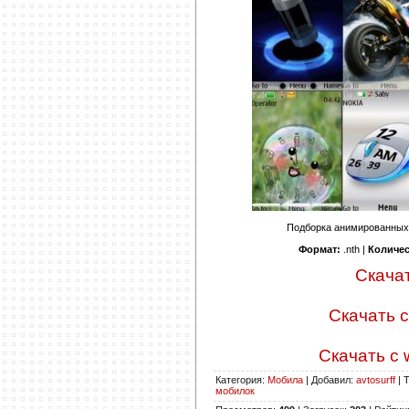
Подборка анимированных 
Формат:
.nth |
Количес
Скачать
Скачать с
Скачать с 
Категория
:
Мобила
|
Добавил
:
avtosurff
|
Т
мобилок