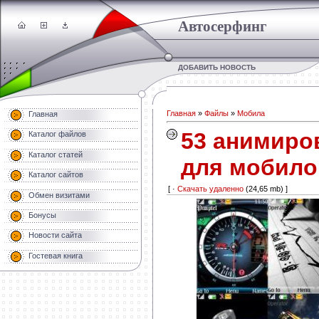
Автосерфинг
ДОБАВИТЬ НОВОСТЬ
Главная
»
Файлы
»
Мобила
Главная
53 анимиро
Каталог файлов
Каталог статей
для мобило
Каталог сайтов
[ ·
Скачать удаленно
(24,65 mb) ]
Обмен визитами
Бонусы
Новости сайта
Гостевая книга