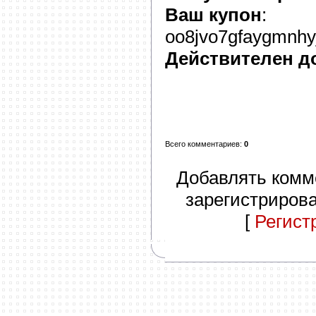
Ваш купон
:
oo8jvo7gfaygmnhyj
Действителен д
Всего комментариев
:
0
Добавлять комм
зарегистриров
[
Регист