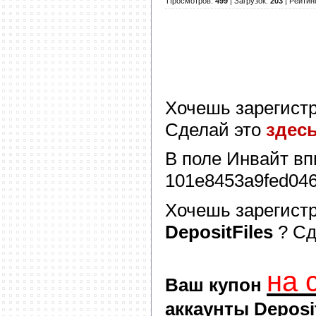
Просмотров
:
499
|
Загрузок
:
203
|
Рейтин
Хочешь зарегист
Сделай это
здес
В поле
Инвайт
вп
101e8453a9fed04
Хочешь зарегист
DepositFiles
? С
на 
Ваш купон
аккаунты Deposit