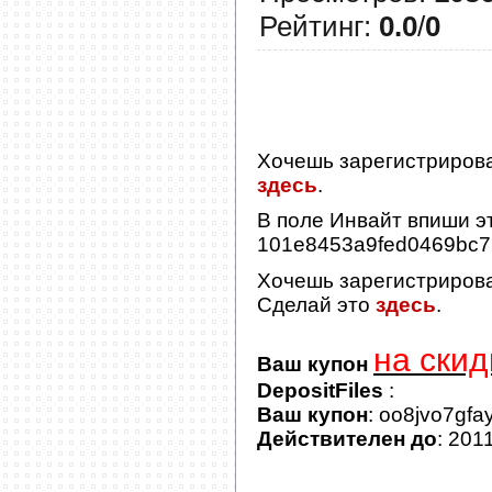
Рейтинг
:
0.0
/
0
Хочешь зарегистриров
здесь
.
В поле
Инвайт
впиши эт
101e8453a9fed0469bc
Хочешь зарегистриров
Сделай это
здесь
.
на скид
Ваш купон
DepositFiles
:
Ваш купон
: oo8jvo7gfa
Действителен до
: 201