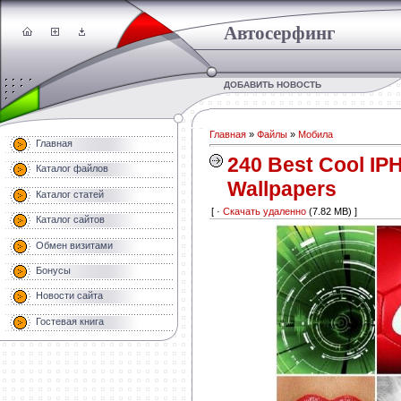
Автосерфинг
ДОБАВИТЬ НОВОСТЬ
Главная
»
Файлы
»
Мобила
Главная
240 Best Cool IP
Каталог файлов
Wallpapers
Каталог статей
[ ·
Скачать удаленно
(7.82 MB) ]
Каталог сайтов
Обмен визитами
Бонусы
Новости сайта
Гостевая книга