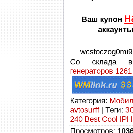
н
Ваш купон
аккаунты
wcsfoczog0mi9
Со склада 
генераторов 1261
Категория
:
Моби
avtosurff
|
Теги
:
3G
240 Best Cool I
Просмотров
:
103