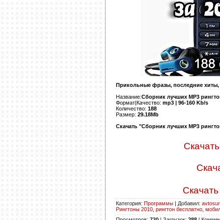
Прикольные фразы, последние хиты, м
Название:
Сборник лучших MP3 рингтон
Формат|Качество:
mp3 | 96-160 Kb/s
Количество:
188
Размер:
29.18Mb
Скачать "Сборник лучших MP3 рингтон
Скачать 
Скача
Скачать 
Категория
:
Программы
|
Добавил
:
avtosur
Рингтоны 2010
,
рингтон бесплатно
,
моби
Просмотров
:
720
|
Загрузок
:
288
|
Коммен