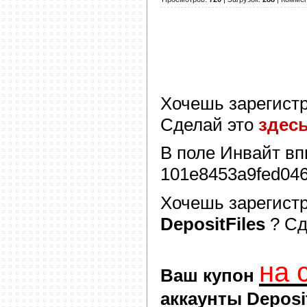
Хочешь зарегист
Сделай это
здес
В поле
Инвайт
вп
101e8453a9fed04
Хочешь зарегист
DepositFiles
? С
на 
Ваш купон
аккаунты Deposit