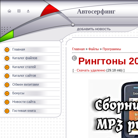
Автосерфинг
ДОБАВИТЬ НОВОСТЬ
Главная
»
Файлы
»
Программы
Главная
Рингтоны 2
Каталог файлов
Каталог статей
[ ·
Скачать удаленно
(29.18 mb) ]
Каталог сайтов
Обмен визитами
Бонусы
Новости сайта
Гостевая книга