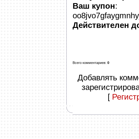
Ваш купон
:
oo8jvo7gfaygmnhyj
Действителен д
Всего комментариев
:
0
Добавлять комм
зарегистриров
[
Регист