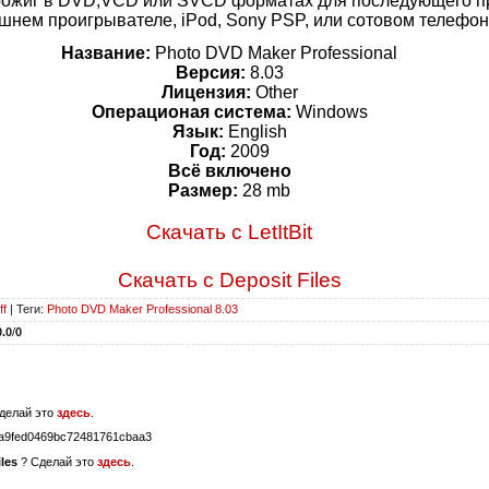
прожиг в DVD,VCD или SVCD форматах для последующего п
шнем проигрывателе, iPod, Sony PSP, или сотовом телефон
Название:
Photo DVD Maker Professional
Версия:
8.03
Лицензия:
Other
Операционая система:
Windows
Язык:
English
Год:
2009
Всё включено
Размер:
28 mb
Скачать с LetItBit
Скачать с Deposit Files
ff
|
Теги
:
Photo DVD Maker Professional 8.03
0.0
/
0
делай это
здесь
.
a9fed0469bc72481761cbaa3
les
? Сделай это
здесь
.