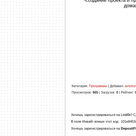
-создание проекта и 
дома
Категория
:
Программы
|
Добавил
:
avtosur
Просмотров
:
565
|
Загрузок
:
0
|
Рейтинг
:
Хочешь зарегистрироваться на
LetitBit
? С
В поле
Инвайт
впиши этот код:
101e8453
Хочешь зарегистрироваться на
DepositFi