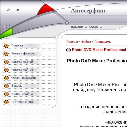
Автосерфинг
ДОБАВИТЬ НОВОСТЬ
Главная
»
Файлы
»
Программы
Главная
Photo DVD Maker Professional 
Каталог файлов
Photo DVD Maker Professio
Каталог статей
Каталог сайтов
Обмен визитами
Photo DVD Maker Pro - 
Бонусы
слайд-шоу. Являетесь ли
Новости сайта
Гостевая книга
-создание непрерывно
-наложение
-наложени