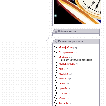
Облако тегов
Категории раздела
Мои файлы
[11]
Программы
[53]
Мобила
[40]
Все для мобильного телефона
Мультимедиа
[6]
Книги
[7]
Музыка
[13]
Фильмы
[51]
Обои
[38]
Дизайн
[29]
Статьи
[1]
Юмор
[3]
Portable
[6]