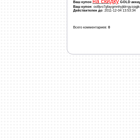
на скидку
Ваш купон
GOLD аккау
Ваш купон
: oo8jvo7gfaygmnhyjldrrgyzpgj
Действителен до
: 2011-12-04 13:53:34
Всего комментариев
:
0