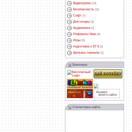
Видеоуроки
[14]
Безопасность
[11]
Софт
[7]
Для гитары
[4]
Аудиокниги
[1]
Рефераты New
[6]
Игры
[0]
подготовка к ЕГЭ
[2]
фильмы сериалы
[1]
Баннеры
Статистика сайта