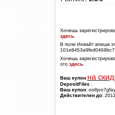
Хочешь зарегистриров
здесь
.
В поле
Инвайт
впиши эт
101e8453a9fed0469bc
Хочешь зарегистриров
это
здесь
.
на скид
Ваш купон
DepositFiles
:
Ваш купон
: oo8jvo7gfa
Действителен до
: 201