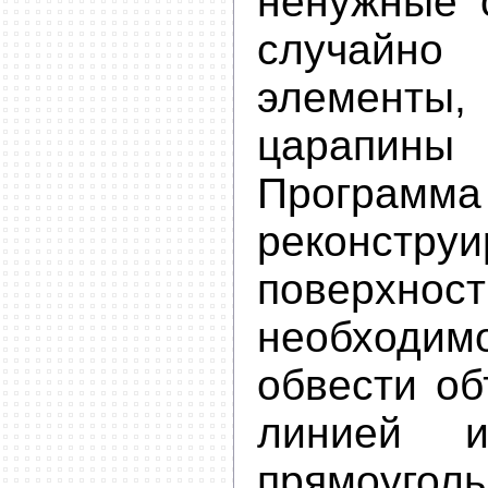
ненужные о
случайн
элементы,
царапин
Программа
реконстру
поверх
необход
обвести об
линией и
прямоуг