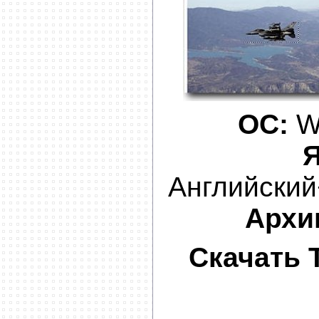
OC:
Wi
Я
Английски
Архи
Скачать T