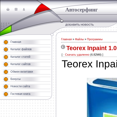
Автосерфинг
ДОБАВИТЬ НОВОСТЬ
Главная
»
Файлы
»
Программы
Главная
Teorex Inpaint 1.0
Каталог файлов
[ ·
Скачать удаленно
(6.82Мб) ]
Каталог статей
Teorex Inpai
Каталог сайтов
Обмен визитами
Бонусы
Новости сайта
Гостевая книга