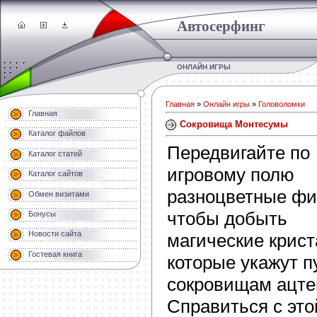
Автосерфинг
ОНЛАЙН ИГРЫ
Главная
»
Онлайн игры
»
Головоломки
Главная
Сокровища Монтесумы
Каталог файлов
Передвигайте по
Каталог статей
игровому полю
Каталог сайтов
разноцветные фи
Обмен визитами
чтобы добыть
Бонусы
Новости сайта
магические крис
Гостевая книга
которые укажут п
сокровищам ацте
Справиться с это