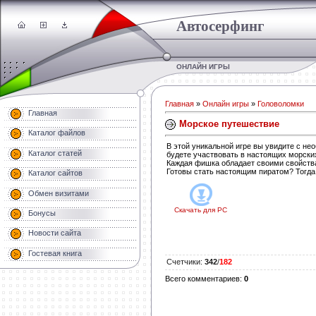
Автосерфинг
ОНЛАЙН ИГРЫ
Главная
»
Онлайн игры
»
Головоломки
Главная
Морское путешествие
Каталог файлов
В этой уникальной игре вы увидите с не
Каталог статей
будете участвовать в настоящих морских
Каждая фишка обладает своими свойства
Готовы стать настоящим пиратом? Тогда
Каталог сайтов
Обмен визитами
Скачать для
PC
Бонусы
Новости сайта
Гостевая книга
Счетчики
:
342
/
182
Всего комментариев
:
0