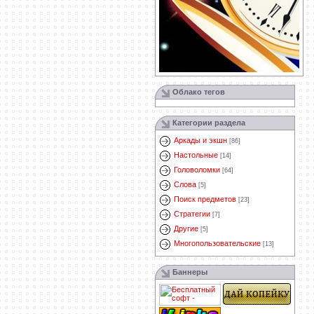
Облако тегов
Категории раздела
Аркады и экшн
[86]
Настольные
[14]
Головоломки
[64]
Слова
[5]
Поиск предметов
[23]
Стратегии
[7]
Другие
[5]
Многопользовательские
[13]
Баннеры