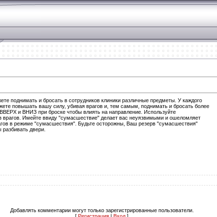
ете поднимать и бросать в сотрудников клиники различные предметы. У каждого
ете повышать вашу силу, убивая врагов и, тем самым, поднимать и бросать более
ВВЕРХ и ВНИЗ при броске чтобы влиять на направление. Используйте
з врагов. Имейте ввиду "сумасшествие" делает вас неуязвимыми и ошеломляет
рагов в режиме "сумасшествия". Будьте осторожны, Ваш резерв "сумасшествия"
 разбивать двери.
Добавлять комментарии могут только зарегистрированные пользователи.
[
Регистрация
|
Вход
]