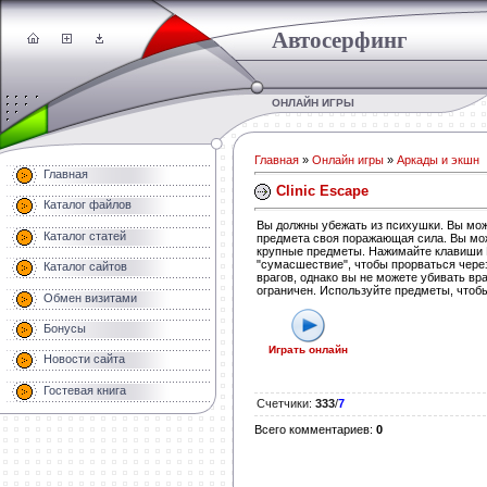
Автосерфинг
ОНЛАЙН ИГРЫ
Главная
»
Онлайн игры
»
Аркады и экшн
Главная
Clinic Escape
Каталог файлов
Вы должны убежать из психушки. Вы мож
Каталог статей
предмета своя поражающая сила. Вы мож
крупные предметы. Нажимайте клавиши 
"сумасшествие", чтобы прорваться чере
Каталог сайтов
врагов, однако вы не можете убивать в
ограничен. Используйте предметы, чтобы
Обмен визитами
Бонусы
Играть онлайн
Новости сайта
Гостевая книга
Счетчики
:
333
/
7
Всего комментариев
:
0