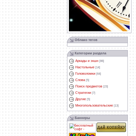
Облако тегов
Категории раздела
Аркады и экшн
[86]
Настольные
[14]
Головоломки
[64]
Слова
[5]
Поиск предметов
[23]
Стратегии
[7]
Другие
[5]
Многопользовательские
[13]
Баннеры