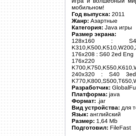
игра и волшебный ми
мобильном!
Год выпуска:
2011
Жанр:
Азартные
Категория:
Java игры
Размер экрана:
128x160 : 
K310,K500,K510,W200,
176x208 : S60 2ed Eng
176x2
K700,K750,K550,K610,
240x320 : S40 3
K770,K800,S500,T650,
Разработчик:
GlobalF
Платформа:
java
Формат:
.jar
Вид устройства:
для 
Язык:
английский
Размер:
1,64 Mb
Подготовил:
FileFast