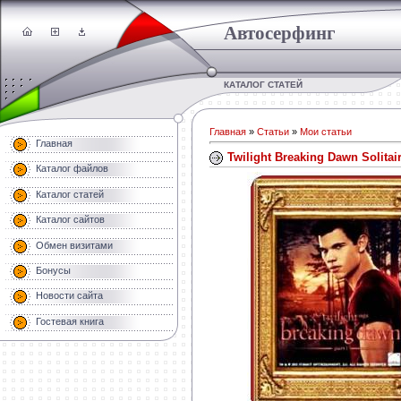
Автосерфинг
КАТАЛОГ СТАТЕЙ
Главная
»
Статьи
»
Мои статьи
Главная
Twilight Breaking Dawn Solita
Каталог файлов
Каталог статей
Каталог сайтов
Обмен визитами
Бонусы
Новости сайта
Гостевая книга