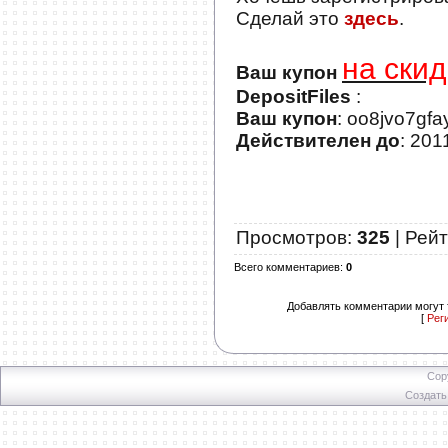
Сделай это
здесь
.
на скид
Ваш купон
DepositFiles
:
Ваш купон
: oo8jvo7gf
Действителен до
: 201
Просмотров
:
325
|
Рейт
Всего комментариев
:
0
Добавлять комментарии могут 
[
Рег
Cop
Создат