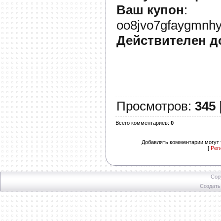
Ваш купон
:
oo8jvo7gfaygmnhy
Действителен д
Просмотров
:
345
Всего комментариев
:
0
Добавлять комментарии могут 
[
Рег
Cop
Создат