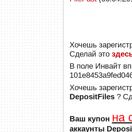
Хочешь зарегист
Сделай это
здес
В поле
Инвайт
вп
101e8453a9fed04
Хочешь зарегист
DepositFiles
? С
на 
Ваш купон
аккаунты Deposi