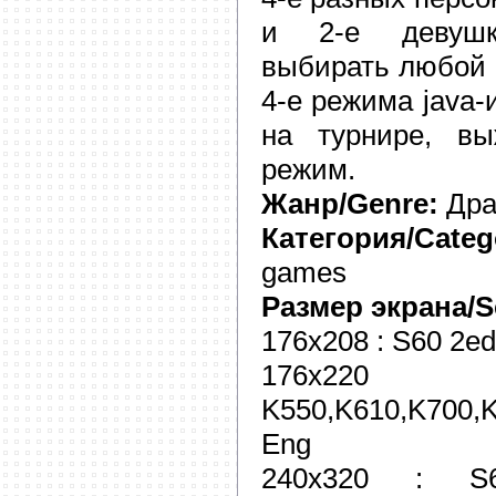
и 2-е девушк
выбирать любой 
4-е режима java-
на турнире, в
режим.
Жанр/Genre:
Драк
Категория/Categ
games
Размер экрана/Sc
176x208 : S60 2e
176x2
K550,K610,K700,
Eng
240x320 : 