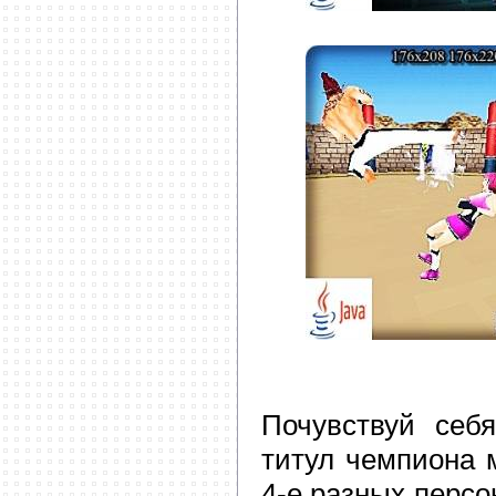
Почувствуй себ
титул чемпиона м
4-е разных персо