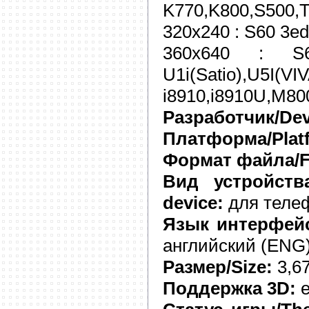
K770,K800,S500,
320x240 : S60 3e
360x640 : 
U1i(Satio),U5I
i8910,i8910U,M80
Разработчик/Dev
Платформа/Plat
Формат файла/Fi
Вид устройства
device:
для телеф
Язык интерфейса
английский (ENG
Размер/Size:
3,6
Поддержка 3D:
е