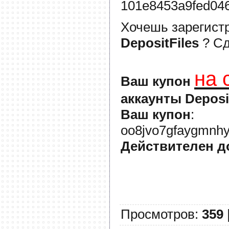
101e8453a9fed04
Хочешь зарегист
DepositFiles
? С
на 
Ваш купон
аккаунты Deposi
Ваш купон
:
oo8jvo7gfaygmnhy
Действителен д
Просмотров
:
359