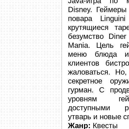
Java-игра по 
Disney. Геймеры
повара Linguini
крутящиеся тар
безумство Diner
Mania. Цель ге
меню блюда и
клиентов бистр
жаловаться. Но,
секретное ору
гурман. С прод
уровням гей
доступными р
утварь и новые с
Жанр:
Квесты