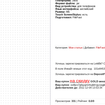
Платформа:
Java
Формат файла:
.jar
Вид устройства:
для телефонов
Язык интерфейса:
английский
Размер:
Mb
Touch Screen/Stylus:
есть
Подготовил:
FileFast
Категория
:
Мои статьи
|
Добавил
:
FileFast
Хочешь зарегистрироваться на
LetitBit
? 
В поле
Инвайт
впиши этот код:
101e8453
Хочешь зарегистрироваться на
DepositF
на скидку
Ваш купон
GOLD аккау
Ваш купон
: oo8jvo7gfaygmnhyjldrrgyzpgj
Действителен до
: 2011-12-04 13:53:34
Просмотров
:
331
|
Рейтинг
:
0.0
/
0