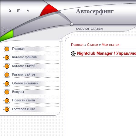
Автосерфинг
КАТАЛОГ СТАТЕЙ
Главная
»
Статьи
»
Мои статьи
Главная
Nightclub Manager / Управл
Каталог файлов
Каталог статей
Каталог сайтов
Обмен визитами
Бонусы
Новости сайта
Гостевая книга