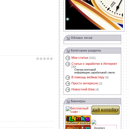
Облако тегов
Категории раздела
Мои статьи
[1111]
Статьи о заработке в Интернет
[30]
Смотри,впитывай
информацию,зарабатывай смело.
В помощь вебмастеру
[8]
Просто интересно
[2]
Новостной блок
[4]
Баннеры