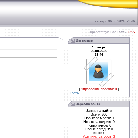
Четверг, 06.08.2026, 23:46
Приветствую Вас
Гость
|
RSS
Вы вошли
Четверг
06.08.2026
23:46
[
Управление профилем
]
Гость
Зарег.на сайте
Зарег. на сайте
Всего: 200
Новых за месяц: 0
Новых за неделю: 0
Новых вчера: 0
Новых сегодня: 0
Из них
Администраторов: 3