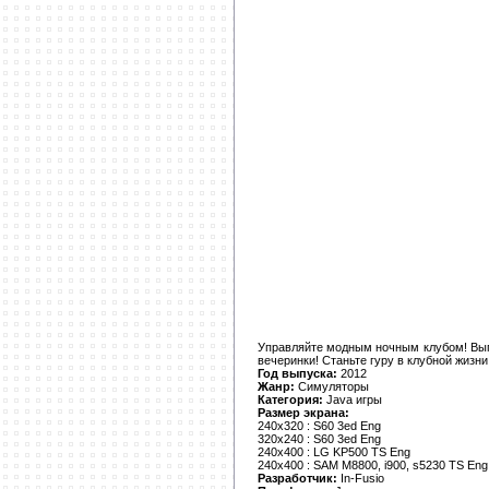
Управляйте модным ночным клубом! Вып
вечеринки! Станьте гуру в клубной жизни
Год выпуска:
2012
Жанр:
Симуляторы
Категория:
Java игры
Размер экрана:
240x320 : S60 3ed Eng
320x240 : S60 3ed Eng
240x400 : LG KP500 TS Eng
240x400 : SAM M8800, i900, s5230 TS Eng
Разработчик:
In-Fusio