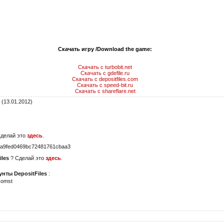
Скачать игру /Download the game:
Скачать с turbobit.net
Скачать с gdefile.ru
Скачать с depositfiles.com
Скачать с speed-bit.ru
Скачать с shareflare.net
(13.01.2012)
Сделай это
здесь
.
a9fed0469bc72481761cbaa3
iles
? Сделай это
здесь
.
нты DepositFiles
:
komst