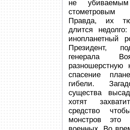
не убиваем
стометровым
Правда, их тю
длится недолго
инопланетный р
Президент, по
генерала Воя
разношерстную 
спасение план
гибели. Зага
существа выса
хотят захват
средство чтоб
монстров это 
военных. Во вре