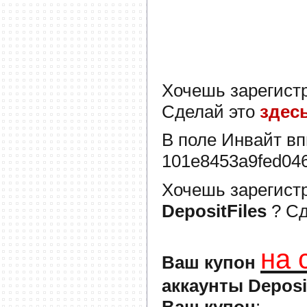
Хочешь зарегист
Сделай это
здес
В поле
Инвайт
вп
101e8453a9fed04
Хочешь зарегист
DepositFiles
? С
на 
Ваш купон
аккаунты Deposi
Ваш купон
: