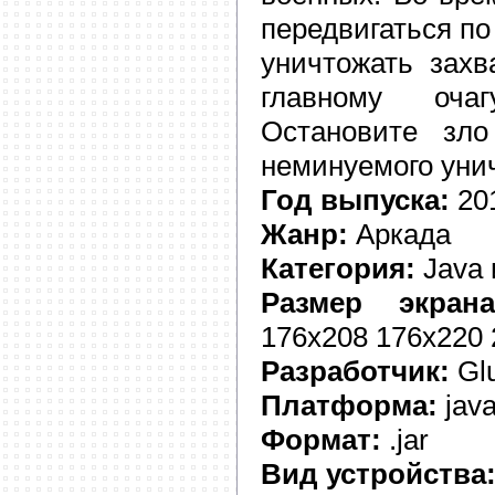
передвигаться п
уничтожать захв
главному очаг
Остановите зл
неминуемого уни
Год выпуска:
20
Жанр:
Аркада
Категория:
Java 
Размер экрана
176x208 176x220 
Разработчик:
Glu
Платформа:
jav
Формат:
.jar
Вид устройства