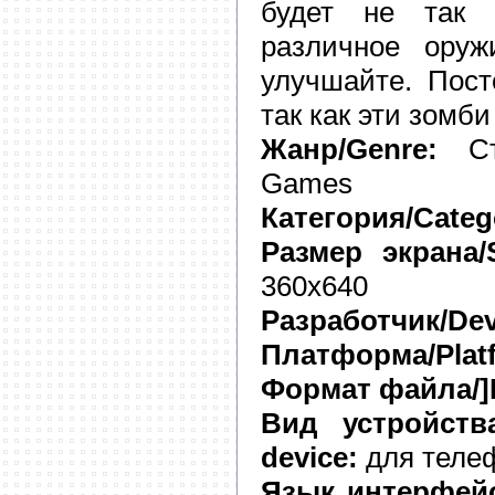
будет не так п
различное оруж
улучшайте. Пост
так как эти зомби
Жанр/Genre:
Стр
Games
Категория/Categ
Размер экрана/S
360х640
Разработчик/Dev
Платформа/Plat
Формат файла/]F
Вид устройства
device:
для теле
Язык интерфейса