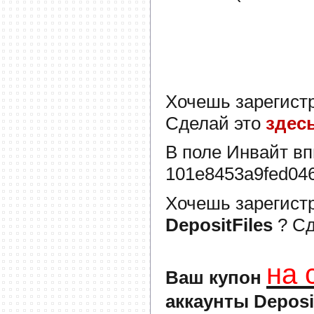
Хочешь зарегист
Сделай это
здес
В поле
Инвайт
вп
101e8453a9fed04
Хочешь зарегист
DepositFiles
? С
на 
Ваш купон
аккаунты Deposi