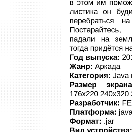
в этом им помож
листика он буди
перебраться н
Постарайтесь,
падали на земл
тогда придётся н
Год выпуска:
20
Жанр:
Аркада
Категория:
Java 
Размер экрана
176x220 240x320
Разработчик:
FE
Платформа:
jav
Формат:
.jar
Вид устройства