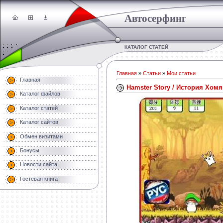
Автосерфинг
КАТАЛОГ СТАТЕЙ
Главная
»
Статьи
»
Мои статьи
Главная
Hamster Story / История Хомя
Каталог файлов
Каталог статей
Каталог сайтов
Обмен визитами
Бонусы
Новости сайта
Гостевая книга