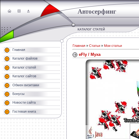
Автосерфинг
КАТАЛОГ СТАТЕЙ
Главная
»
Статьи
»
Мои статьи
Главная
eFly / Муха
Каталог файлов
Каталог статей
Каталог сайтов
Обмен визитами
Бонусы
Новости сайта
Гостевая книга