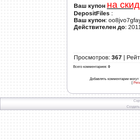
на скид
Ваш купон
DepositFiles
:
Ваш купон
: oo8jvo7gf
Действителен до
: 201
Просмотров
:
367
|
Рейт
Всего комментариев
:
0
Добавлять комментарии могут 
[
Рег
Cop
Создат