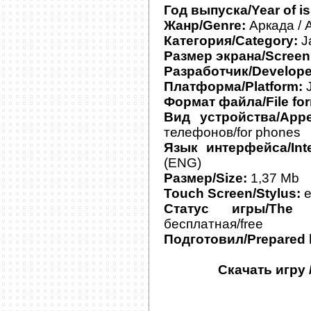
Год выпуска/Year of i
Жанр/Genre:
Аркада / 
Категория/Category:
J
Размер экрана/Screen 
Разработчик/Develope
Платформа/Platform:
J
Формат файла/File for
Вид устройства/Appe
телефонов/for phones
Язык интерфейса/Inte
(ENG)
Размер/Size:
1,37 Mb
Touch Screen/Stylus:
е
Статус игры/The
бесплатная/free
Подготовил/Prepared 
Скачать игру 