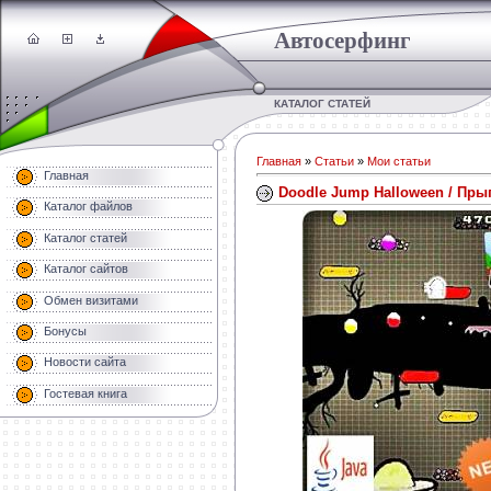
Автосерфинг
КАТАЛОГ СТАТЕЙ
Главная
»
Статьи
»
Мои статьи
Главная
Doodle Jump Halloween / Пр
Каталог файлов
Каталог статей
Каталог сайтов
Обмен визитами
Бонусы
Новости сайта
Гостевая книга