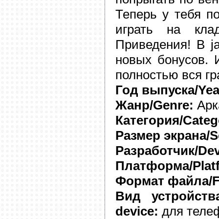
Теперь у тебя п
играть на кла
Приведения! В j
новых бонусов. 
полностью вся гр
Год выпуска/Year
Жанр/Genre:
Арк
Категория/Categ
Размер экрана/Sc
Разработчик/Dev
Платформа/Plat
Формат файла/Fi
Вид устройства
device:
для теле