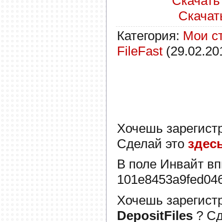
Скачать 
Скачать 
Категория
:
Мои с
FileFast
(29.02.20
Хочешь зарегист
Сделай это
здес
В поле
Инвайт
вп
101e8453a9fed04
Хочешь зарегист
DepositFiles
? С