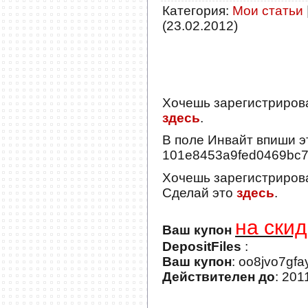
Категория
:
Мои статьи
(23.02.2012)
Хочешь зарегистриров
здесь
.
В поле
Инвайт
впиши э
101e8453a9fed0469bc
Хочешь зарегистриров
Сделай это
здесь
.
на скид
Ваш купон
DepositFiles
:
Ваш купон
: oo8jvo7gf
Действителен до
: 201