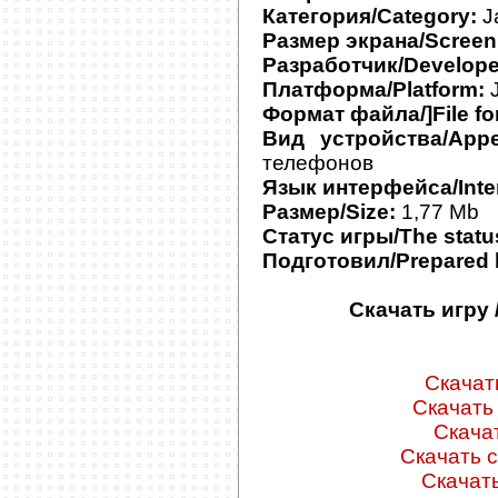
Категория/Category:
J
Размер экрана/Screen 
Разработчик/Develope
Платформа/Platform:
J
Формат файла/]File fo
Вид устройства/Appe
телефонов
Язык интерфейса/Inter
Размер/Size:
1,77 Mb
Статус игры/The statu
Подготовил/Prepared 
Скачать игру 
Скачать
Скачать 
Скачат
Скачать с
Скачать