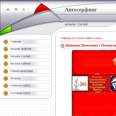
Автосерфинг
КАТАЛОГ СТАТЕЙ
Главная
»
Статьи
»
Мои статьи
Главная
Domestic Dominoes / Отечес
Каталог файлов
Каталог статей
Каталог сайтов
Обмен визитами
Бонусы
Новости сайта
Гостевая книга