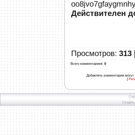
oo8jvo7gfaygmnhy
Действителен д
Просмотров
:
313
Всего комментариев
:
0
Добавлять комментарии могут 
[
Рег
Cop
Создат