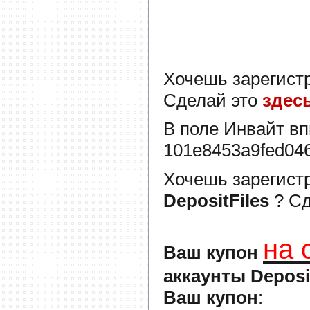
Хочешь зарегист
Сделай это
здес
В поле
Инвайт
вп
101e8453a9fed04
Хочешь зарегист
DepositFiles
? С
на 
Ваш купон
аккаунты Deposi
Ваш купон
: