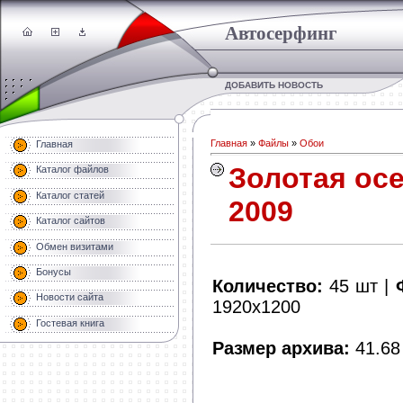
Автосерфинг
ДОБАВИТЬ НОВОСТЬ
Главная
»
Файлы
»
Обои
Главная
Золотая ос
Каталог файлов
Каталог статей
2009
Каталог сайтов
Обмен визитами
Бонусы
Количество:
45 шт |
Новости сайта
1920х1200
Гостевая книга
Размер архива:
41.68