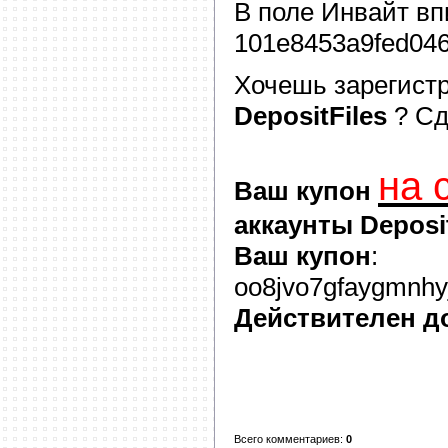
В поле
Инвайт
вп
101e8453a9fed04
Хочешь зарегист
DepositFiles
? С
на 
Ваш купон
аккаунты Deposit
Ваш купон
:
oo8jvo7gfaygmnhyj
Действителен д
Всего комментариев
:
0