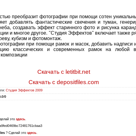
остью преобразит фотографии при помощи сотен уникальн
яет добавлять фантастические свечения и туман, генер
 неба, создавать эффект старинного фото и рисунка каран
ции и многое другое. "Студия Эффектов" включает также р
реву, кубизм и фотомонтаж.
отографии при помощи рамок и масок, добавить надписи 
кцию классических и современных рамок на любой вк
 композиции
Скачать с letitbit.net
Скачать с depositfiles.com
еги
:
Студия Эффектов 2009
0.0
/
0
делай это
здесь
.
a9fed0469bc72481761cbaa3
les
? Сделай это
здесь
.