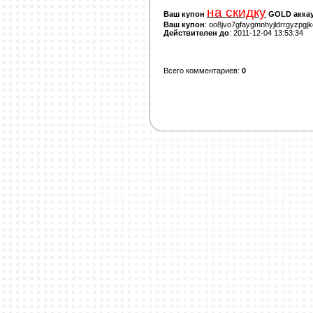
на скидку
Ваш купон
GOLD аккау
Ваш купон
: oo8jvo7gfaygmnhyjldrrgyzpgj
Действителен до
: 2011-12-04 13:53:34
Всего комментариев
:
0