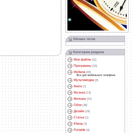
Облако тегов
Категории раздела
Мои файлы
[11]
Программы
[53]
Мобила
[40]
Все для мобильного телефона
Мультимедиа
[6]
Книги
[7]
Музыка
[13]
Фильмы
[51]
Обои
[38]
Дизайн
[29]
Статьи
[1]
Юмор
[3]
Portable
[6]