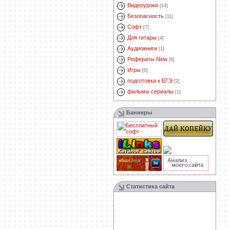
Видеоуроки
[14]
Безопасность
[11]
Софт
[7]
Для гитары
[4]
Аудиокниги
[1]
Рефераты New
[6]
Игры
[0]
подготовка к ЕГЭ
[2]
фильмы сериалы
[1]
Баннеры
Статистика сайта