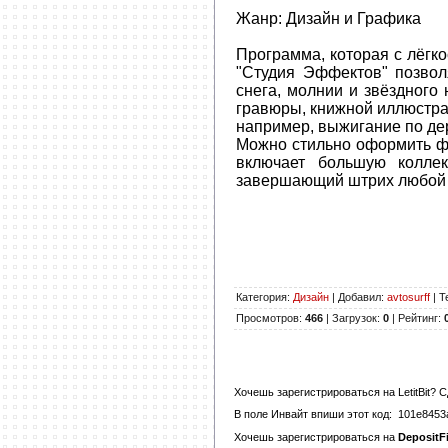
Жанр:
Дизайн и Графика
Программа, которая с лёгк
"Студия Эффектов" позвол
снега, молнии и звёздного
гравюры, книжной иллюстра
например, выжигание по де
Можно стильно оформить ф
включает большую колле
завершающий штрих любой
Категория
:
Дизайн
|
Добавил
:
avtosurff
|
Т
Просмотров
:
466
|
Загрузок
:
0
|
Рейтинг
:
Хочешь зарегистрироваться на
LetitBit
? С
В поле
Инвайт
впиши этот код:
101e8453
Хочешь зарегистрироваться на
DepositFi