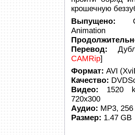
крошечную беззу
Выпущено:
СШ
Animation
Продолжительн
Перевод:
Дубли
CAMRip
]
Формат:
AVI (Xvi
Качество:
DVDSc
Видео:
1520 kb/
720x300
Аудио:
MP3, 256 k
Размер:
1.47 GB