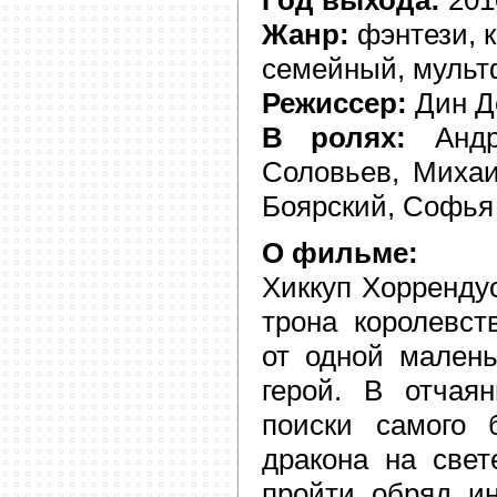
Год выхода:
201
Жанр:
фэнтези, 
семейный, муль
Режиссер:
Дин Д
В ролях:
Андр
Соловьев, Михаи
Боярский, Софья
О фильме:
Хиккуп Хоррендус
трона королевст
от одной малень
герой. В отчая
поиски самого 
дракона на свет
пройти обряд ин