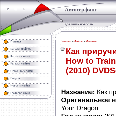
Автосерфинг
ДОБАВИТЬ НОВОСТЬ
Главная
»
Файлы
»
Фильмы
Главная
Как приручи
Каталог файлов
Каталог статей
How to Trai
Каталог сайтов
(2010) DVDS
Обмен визитами
Бонусы
Новости сайта
Название:
Как пр
Гостевая книга
Оригинальное н
Your Dragon