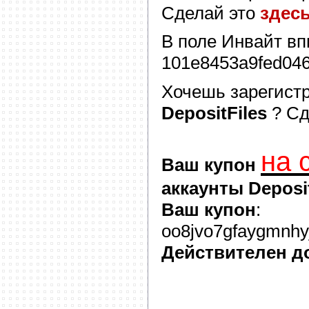
Сделай это
здес
В поле
Инвайт
вп
101e8453a9fed04
Хочешь зарегист
DepositFiles
? С
на 
Ваш купон
аккаунты Deposit
Ваш купон
:
oo8jvo7gfaygmnhyj
Действителен д