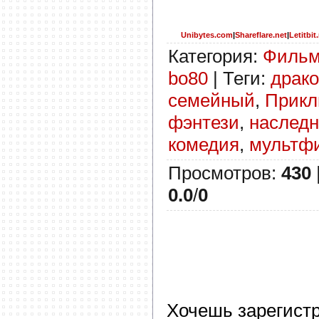
Unibytes.com
|
Shareflare.net
|
Letitbit
Категория
:
Филь
bo80
|
Теги
:
драк
семейный
,
Прикл
фэнтези
,
наследн
комедия
,
мультф
Просмотров
:
430
0.0
/
0
Хочешь зарегист