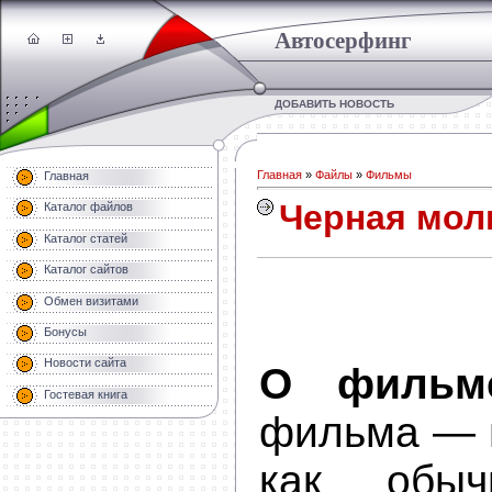
Автосерфинг
ДОБАВИТЬ НОВОСТЬ
Главная
»
Файлы
»
Фильмы
Главная
Черная молн
Каталог файлов
Каталог статей
Каталог сайтов
Обмен визитами
Бонусы
Новости сайта
О фильм
Гостевая книга
фильма — и
как обыч