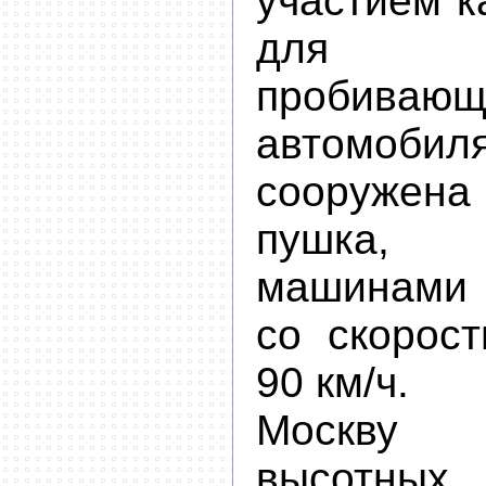
участием к
для 
пробива
автомо
сооружен
пушка, 
машинами 
со скорос
90 км/ч.
Москву 
высотны