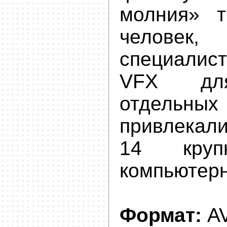
молния» т
челове
специалис
VFX для
отдель
привлекали
14 круп
компьютерн
Формат:
AV