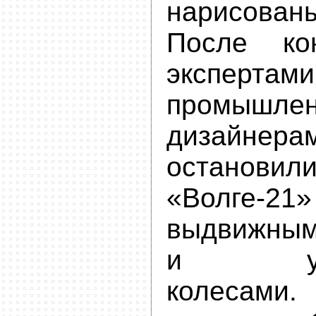
нарисованы
После ко
экспертами
промышле
дизайнера
остано
«Волг
выдвижным
и убир
колесами