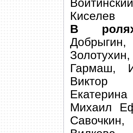
Войтинск
Киселев
В ролях
Добрыги
Золотух
Гармаш, 
Виктор 
Екатерин
Михаил Еф
Савочкин