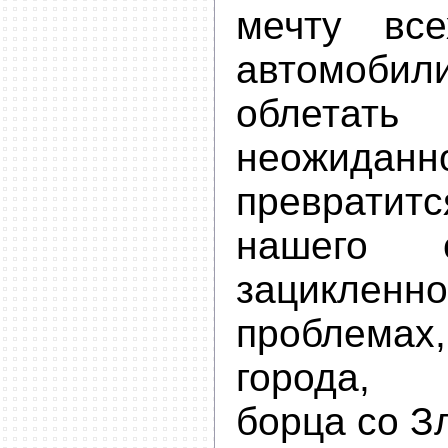
мечту все
автомоб
облетать
неожидан
превратитс
нашего с
зацикленн
проблемах
города, т
борца со З