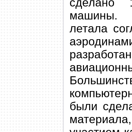
сделано 
машины.
летала сог
аэродин
разработа
авиационны
Большин
компьюте
были сдел
материал