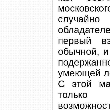
московс
случайно
обладате
первый вз
обычной, и
подержа
умеющей ле
С этой м
только
возможнос