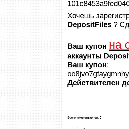
101e8453a9fed04
Хочешь зарегист
DepositFiles
? С
на 
Ваш купон
аккаунты Deposit
Ваш купон
:
oo8jvo7gfaygmnhyj
Действителен д
Всего комментариев
:
0