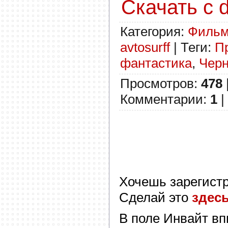
Скачать с d
Категория
:
Филь
avtosurff
|
Теги
:
П
фантастика
,
Черн
Просмотров
:
478
Комментарии
:
1
|
Хочешь зарегист
Сделай это
здес
В поле
Инвайт
вп