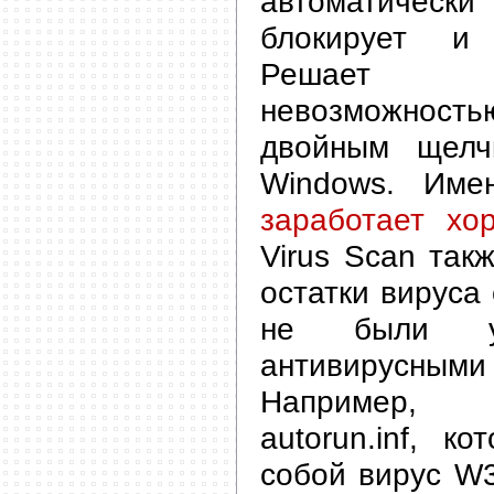
автоматическ
блокирует и
Решает 
невозможнос
двойным щелч
Windows. Им
заработает хо
Virus Scan так
остатки вируса 
не были уд
антивирусны
Например, 
autorun.inf, к
собой вирус W3