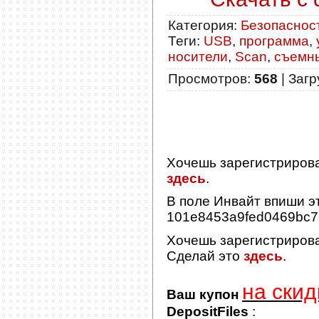
Категория
:
Безопаснос
Теги
:
USB
,
программа
,
носители
,
Scan
,
съемн
Просмотров
:
568
|
Загр
Хочешь зарегистриров
здесь
.
В поле
Инвайт
впиши эт
101e8453a9fed0469bc
Хочешь зарегистриров
Сделай это
здесь
.
на скид
Ваш купон
DepositFiles
: