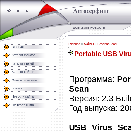
Автосерфинг
ДОБАВИТЬ НОВОСТЬ
Главная
»
Файлы
»
Безопасность
Главная
Portable USB Vir
Каталог файлов
Каталог статей
Каталог сайтов
Программа:
Por
Обмен визитами
Scan
Бонусы
Версия: 2.3 Bui
Новости сайта
Год выпуска: 20
Гостевая книга
USB Virus Sc