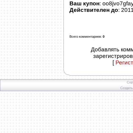
Ваш купон
: oo8jvo7gfa
Действителен до
: 201
Всего комментариев
:
0
Добавлять комм
зарегистриров
[
Регис
Cop
Создат