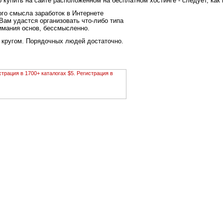
о купить на сайте расположенном на бесплатном хостинге - следует, как
ого смысла заработок в Интернете
 Вам удастся организовать что-либо типа
нимания основ, бессмысленно.
ы кругом. Порядочных людей достаточно.