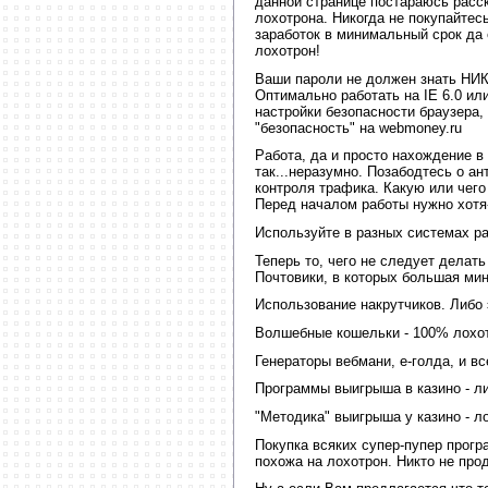
данной странице постараюсь расс
лохотрона. Никогда не покупайтесь
заработок в минимальный срок да 
лохотрон!
Ваши пароли не должен знать НИК
Оптимально работать на IE 6.0 ил
настройки безопасности браузера, 
"безопасность" на webmoney.ru
Работа, да и просто нахождение в
так...неразумно. Позабодтесь о ан
контроля трафика. Какую или чего
Перед началом работы нужно хотя
Используйте в разных системах р
Теперь то, чего не следует делать
Почтовики, в которых большая ми
Использование накрутчиков. Либо 
Волшебные кошельки - 100% лохо
Генераторы вебмани, е-голда, и вс
Программы выигрыша в казино - ли
"Методика" выигрыша у казино - л
Покупка всяких супер-пупер програм
похожа на лохотрон. Никто не прод