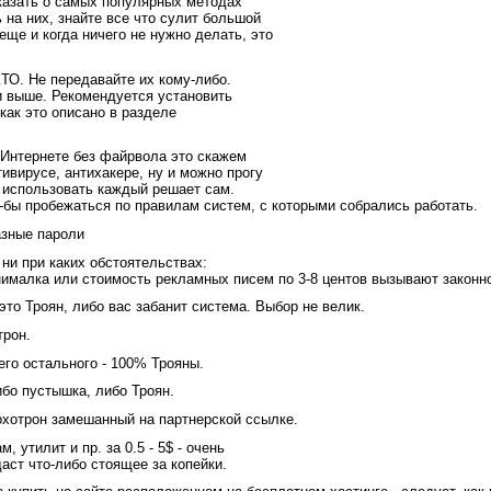
казать о самых популярных методах
 на них, знайте все что сулит большой
еще и когда ничего не нужно делать, это
ТО. Не передавайте их кому-либо.
и выше. Рекомендуется установить
как это описано в разделе
 Интернете без файрвола это скажем
тивирусе, антихакере, ну и можно прогу
 использовать каждый решает сам.
-бы пробежаться по правилам систем, с которыми собрались работать.
азные пароли
 ни при каких обстоятельствах:
нималка или стоимость рекламных писем по 3-8 центов вызывают законн
это Троян, либо вас забанит система. Выбор не велик.
трон.
его остального - 100% Трояны.
бо пустышка, либо Троян.
охотрон замешанный на партнерской ссылке.
, утилит и пр. за 0.5 - 5$ - очень
аст что-либо стоящее за копейки.