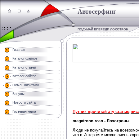
Автосерфинг
ПОДУМАЙ ВПЕРЕДИ ЛОХОТРОН
Главная
Каталог файлов
Каталог статей
Каталог сайтов
Обмен визитами
Бонусы
Новости сайта
Путник прочитай эту статью,писа
Гостевая книга
megatronn.rсал - Лохотроны
Люди не покупайтесь на всевозмо
что в Интернете можно очень хорош